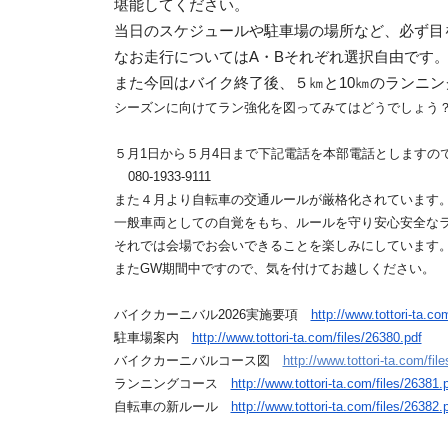
堪能してください。
当日のスケジュールや駐車場の場所など、必ず目
なお走行については
A
・
B
それぞれ選択自由です
また今回はバイク終了後、５㎞と
10
㎞のランニン
シーズンに向けてラン強化を図ってみてはどうでしょう
５月
1
日から５月
4
日まで下記電話を本部電話としますの
080-1933-9111
また４月より自転車の交通ルールが厳格化されています
一般車両としての自覚をもち、ルールを守り安心安全な
それでは会場でお会いできることを楽しみにしています
また
GW
期間中ですので、気を付けてお越しください。
バイクカーニバル
2026
実施要項
http://www.tottori-ta.co
駐車場案内
http://www.tottori-ta.com/files/26380.pdf
バイクカーニバルコース図
http://www.tottori-ta.com/fil
ランニングコース
http://www.tottori-ta.com/files/26381.
自転車の新ルール
http://www.tottori-ta.com/files/26382.